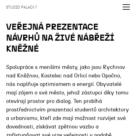
STUDIO PALACKÝ
VEŘEJNÁ PREZENTACE
NÁVRHŮ NA ŽIVÉ NÁBŘEŽÍ
KNĚŽNÉ
Spolupráce s menšími městy, jako jsou Rychnov
nad Kněžnou, Kostelec nad Orlicí nebo Opočno,
nás naplňuje optimismem a energií. Obyvatelé
mají zájem o své město, jehož zástupci díky tomu
otevírají prostor pro dialog. Ten probíhá
prostřednictvím prezentací studentů architektury
a urbanismu, kteří zde mají možnost rozvíjet své
dovednosti, získávat zpětnou vazbu a
zpřístupňovat své vize veřejnosti v podobě