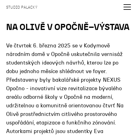
STUDIO PALACKÝ
NA OLIVĚ V OPOČNĚ–VÝSTAVA
Ve čtvrtek 6. března 2025 se v Kodymově
národním domě v Opočně uskutečnila vernisáž
studentských ideových návrhů, kterou lze po
dobu jednoho měsíce shlédnout ve foyer.
Představeny byly bakalářské projekty NEXUS
Opočno - inovativní vize revitalizace bývalého
areálu odborné školy v Opočně na moderní,
udržitelnou a komunitně orientovanou čtvrť Na
Olivě prostřednictvím citlivého prostorového
uspořádání, etapizace a funkčního zónování.
Autorkami projektů jsou studentky Eva