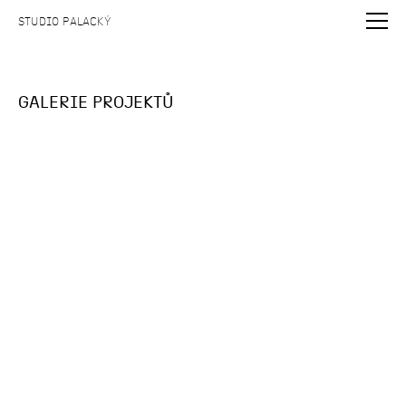
STUDIO PALACKÝ
GALERIE PROJEKTŮ
ŽIVÉ NÁBŘEŽÍ KNĚŽNÉ
Revitalizace nábřeží